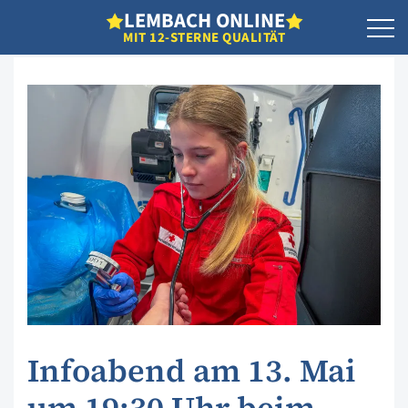
L
EMBACH
O
NLINE
MIT 12-STERNE QUALITÄT
Infoabend am 13. Mai
um 19:30 Uhr beim