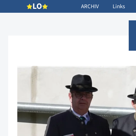
L
O
ARCHIV
Links