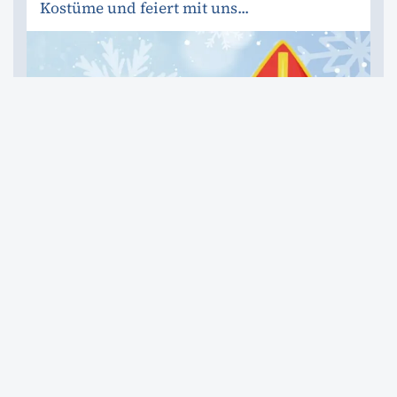
Kostüme und feiert mit uns...
Rückblick Nikolaus
Auch dieses Jahr hat der SPIEGEL-
Treffpunkt Lembach wieder zwei
Nikolausfeiern organisiert.