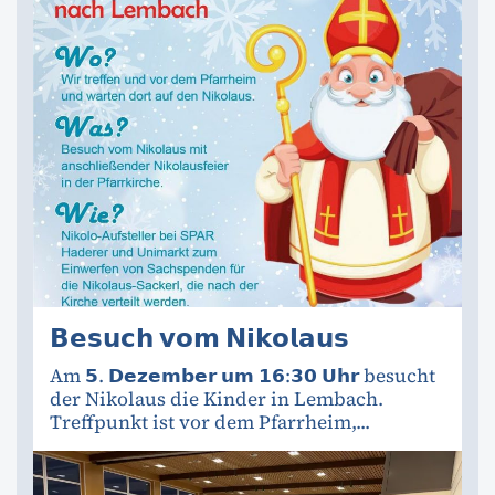
𝗕𝗲𝘀𝘂𝗰𝗵 𝘃𝗼𝗺 𝗡𝗶𝗸𝗼𝗹𝗮𝘂𝘀
Am 𝟱. 𝗗𝗲𝘇𝗲𝗺𝗯𝗲𝗿 𝘂𝗺 𝟭𝟲:𝟯𝟬 𝗨𝗵𝗿 besucht
der Nikolaus die Kinder in Lembach.
Treffpunkt ist vor dem Pfarrheim,...