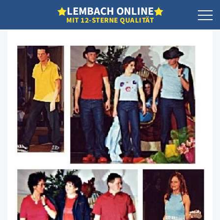
L
EMBACH
O
NLINE
MIT 12-STERNE QUALITÄT