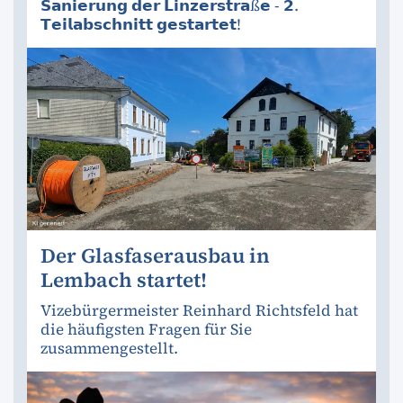
𝗦𝗮𝗻𝗶𝗲𝗿𝘂𝗻𝗴 𝗱𝗲𝗿 𝗟𝗶𝗻𝘇𝗲𝗿𝘀𝘁𝗿𝗮ß𝗲 - 𝟮.
𝗧𝗲𝗶𝗹𝗮𝗯𝘀𝗰𝗵𝗻𝗶𝘁𝘁 𝗴𝗲𝘀𝘁𝗮𝗿𝘁𝗲𝘁!
Der Glasfaserausbau in
Lembach startet!
Vizebürgermeister Reinhard Richtsfeld hat
die häufigsten Fragen für Sie
zusammengestellt.