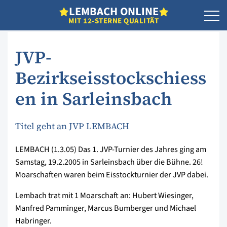
L
EMBACH
O
NLINE
MIT 12-STERNE QUALITÄT
JVP-
Bezirkseisstockschiess
en in Sarleinsbach
Titel geht an JVP LEMBACH
LEMBACH (1.3.05) Das 1. JVP-Turnier des Jahres ging am
Samstag, 19.2.2005 in Sarleinsbach über die Bühne. 26!
Moarschaften waren beim Eisstockturnier der JVP dabei.
Lembach trat mit 1 Moarschaft an: Hubert Wiesinger,
Manfred Pamminger, Marcus Bumberger und Michael
Habringer.