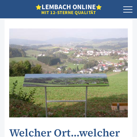
L
EMBACH
O
NLINE
MIT 12-STERNE QUALITÄT
Welcher Ort…welcher