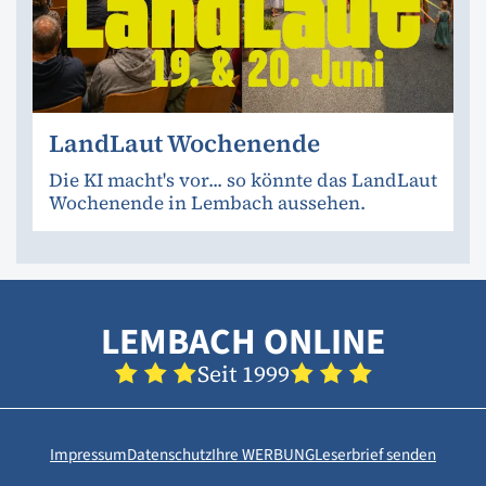
LandLaut Wochenende
Die KI macht's vor... so könnte das LandLaut
Wochenende in Lembach aussehen.
LEMBACH ONLINE
Seit 1999
Impressum
Datenschutz
Ihre WERBUNG
Leserbrief senden