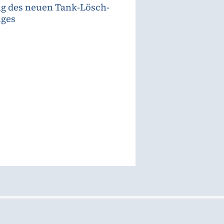
g des neuen Tank-Lösch-
uges