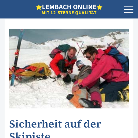
L
EMBACH
O
NLINE
MIT 12-STERNE QUALITÄT
Sicherheit auf der
Skipiste