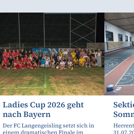
Ladies Cup 2026 geht
Sekti
nach Bayern
Somm
Der FC Langengeisling setzt sich in
Herrent
einem dramatischen Finale im
31.07.2