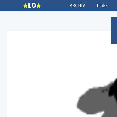
L
O
ARCHIV
Links