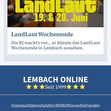
LandLaut Wochenende
Die KI macht's vor... so könnte das LandLaut
Wochenende in Lembach aussehen.
LEMBACH ONLINE
Seit 1999
Impressum
Datenschutz
Ihre WERBUNG
Leserbrief senden