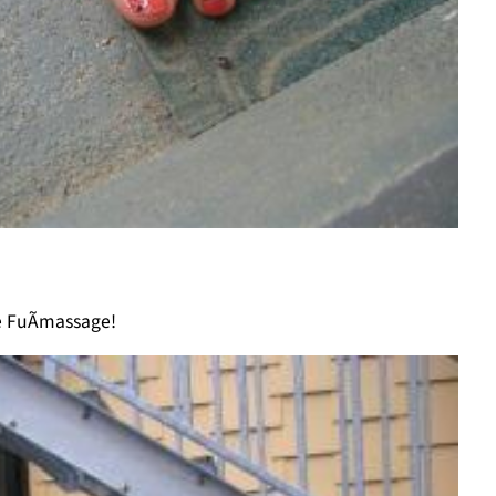
e FuÃmassage!