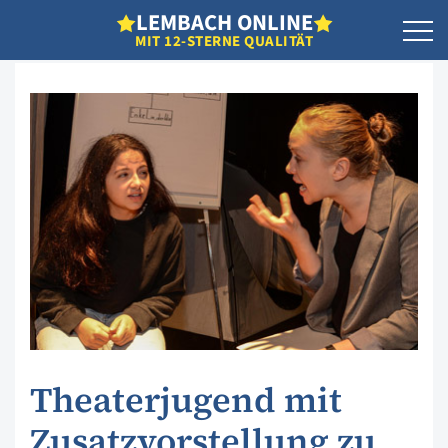
L
EMBACH
O
NLINE
MIT 12-STERNE QUALITÄT
Theaterjugend mit
Zusatzvorstellung zu