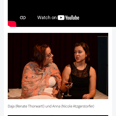
Daja (Renate Thorwartl) und Anna (Nicole Atzgerstorfer)