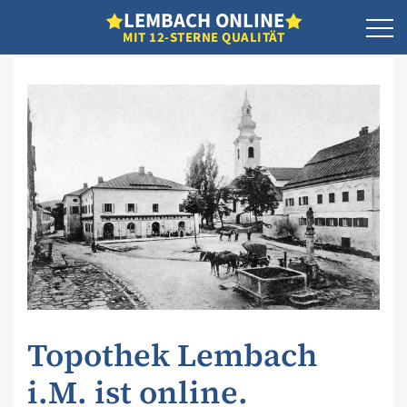
L
EMBACH
O
NLINE
MIT 12-STERNE QUALITÄT
Topothek Lembach
i.M. ist online.