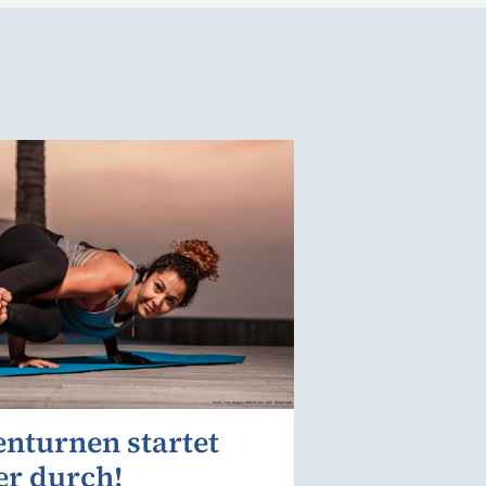
nturnen startet
er durch!