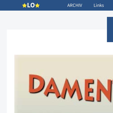
L
O
ARCHIV
Links