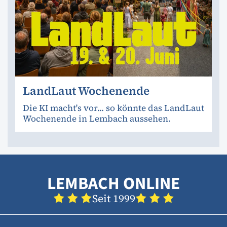
LandLaut Wochenende
Die KI macht's vor... so könnte das LandLaut
Wochenende in Lembach aussehen.
LEMBACH ONLINE
Seit 1999