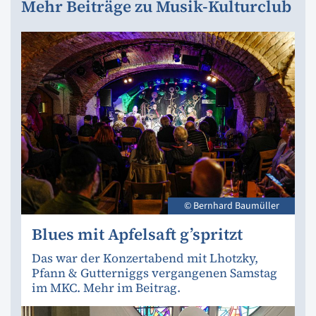
Mehr Beiträge zu Musik-Kulturclub
© Bernhard Baumüller
Blues mit Apfelsaft g’spritzt
Das war der Konzertabend mit Lhotzky,
Pfann & Gutterniggs vergangenen Samstag
im MKC. Mehr im Beitrag.