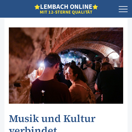
L
EMBACH
O
NLINE
MIT 12-STERNE QUALITÄT
Musik und Kultur
verbindet