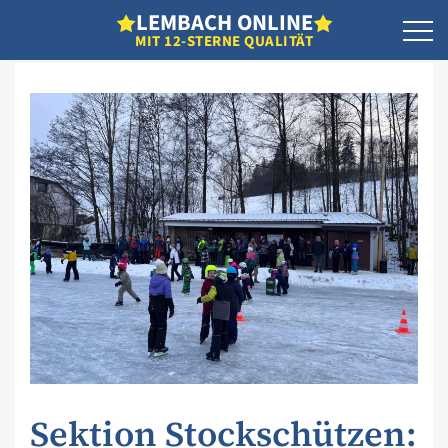
L
EMBACH
O
NLINE
MIT 12-STERNE QUALITÄT
Sektion Stockschützen: