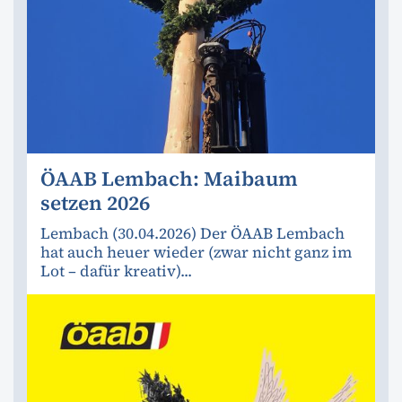
ÖAAB Lembach: Maibaum
setzen 2026
Lembach (30.04.2026) Der ÖAAB Lembach
hat auch heuer wieder (zwar nicht ganz im
Lot – dafür kreativ)...