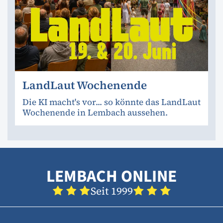
LandLaut Wochenende
Die KI macht's vor... so könnte das LandLaut
Wochenende in Lembach aussehen.
LEMBACH ONLINE
Seit 1999