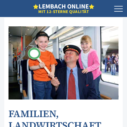
L
EMBACH
O
NLINE
MIT 12-STERNE QUALITÄT
FAMILIEN,
LANDWIRTSCHAFT,