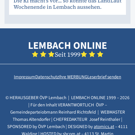
Die KI macht's vor... so könnte das LandLaut
Wochenende in Lembach aussehen.
LEMBACH ONLINE
Seit 1999
Impressum
Datenschutz
Ihre WERBUNG
Leserbrief senden
© HERAUSGEBER ÖVP Lembach | LEMBACH ONLINE 1999 – 2026
| Für den Inhalt VERANTWORTLICH ÖVP –
Gemeindeparteiobmann Reinhard Richtsfeld | WEBMASTER
Thomas Altendorfer | CHEFREDAKTEUR Josef Reinthaler |
SPONSORED by ÖVP Lembach | DESIGNED by
atomics.at
– 4111
Walding | HOSTED by
sbcom.at
– 4113 St. Martin