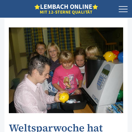
L
EMBACH
O
NLINE
MIT 12-STERNE QUALITÄT
Weltsparwoche hat