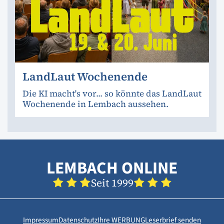
LandLaut Wochenende
Die KI macht's vor... so könnte das LandLaut
Wochenende in Lembach aussehen.
LEMBACH ONLINE
Seit 1999
Impressum
Datenschutz
Ihre WERBUNG
Leserbrief senden