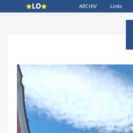
L
O
ARCHIV
Links