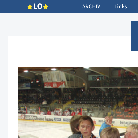
L
O
ARCHIV
Links