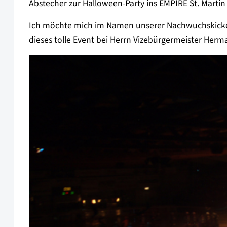
Abstecher zur Halloween-Party ins EMPIRE St. Martin 
Ich möchte mich im Namen unserer Nachwuchskicker 
dieses tolle Event bei Herrn Vizebürgermeister Her