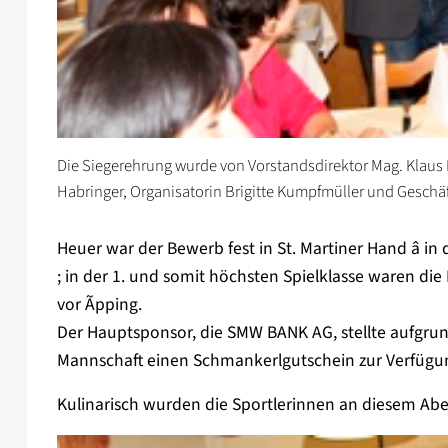
Die Siegerehrung wurde von Vorstandsdirektor Mag. Klaus K
Habringer, Organisatorin Brigitte Kumpfmüller und Geschäf
Heuer war der Bewerb fest in St. Martiner Hand â in 
; in der 1. und somit höchsten Spielklasse waren die
vor Ãpping.
Der Hauptsponsor, die SMW BANK AG, stellte aufgru
Mannschaft einen Schmankerlgutschein zur Verfügu
Kulinarisch wurden die Sportlerinnen an diesem Abe