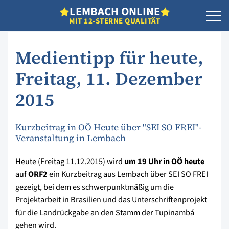
L
EMBACH
O
NLINE
MIT 12-STERNE QUALITÄT
Medientipp für heute,
Freitag, 11. Dezember
2015
Kurzbeitrag in OÖ Heute über "SEI SO FREI"-
Veranstaltung in Lembach
Heute (Freitag 11.12.2015) wird
um 19 Uhr in OÖ heute
auf
ORF2
ein Kurzbeitrag aus Lembach über SEI SO FREI
gezeigt, bei dem es schwerpunktmäßig um die
Projektarbeit in Brasilien und das Unterschriftenprojekt
für die Landrückgabe an den Stamm der Tupinambá
gehen wird.