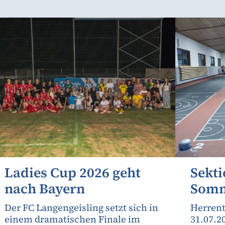
Ladies Cup 2026 geht
Sekti
nach Bayern
Somm
Der FC Langengeisling setzt sich in
Herrent
einem dramatischen Finale im
31.07.2