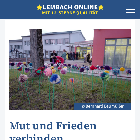
L
EMBACH
O
NLINE
MIT 12-STERNE QUALITÄT
© Bernhard Baumüller
Mut und Frieden
verbinden