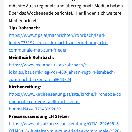
möchte: Auch regionale und überregionale Medien haben
über das Wochenende berichtet. Hier finden sich weitere
Medienartikel:
Tips Rohrbach:
https://www.tips.at/nachrichten/rohrbach/land-
leute/723192-lembach-macht-zur-eroeffnung-der-
communale-mut-zum-frieden
MeinBezirk Rohrbach:
https://www.meinbezirk.at/rohrbach/c-
lokales/bauernkrieg-vor-400-jahren-regt-in-lembach-
zum-nachdenken-an_a8643624
Kirchenzeitung:
https://www.kirchenzeitung.at/site/kirche/kircheooe/co
mmunale-o-friede-faellt-nicht-vom-
himmel&ts=1779439920521
Presseaussendung LH Stelzer:
https://www.ots.at/presseaussendung/OTM_20260518_
OTM0010/lh-stelzer-mut-zum-frieden-communale-2026-