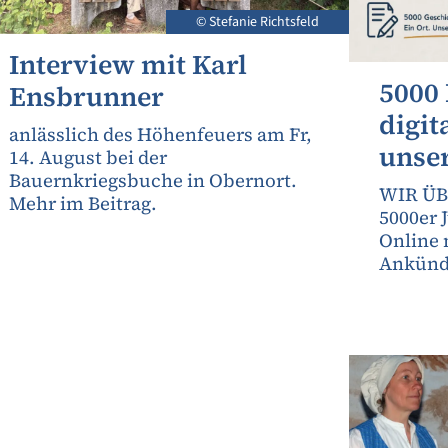
© Stefanie Richtsfeld
Interview mit Karl
5000 
Ensbrunner
digit
anlässlich des Höhenfeuers am Fr,
unse
14. August bei der
Bauernkriegsbuche in Obernort.
WIR ÜB
Mehr im Beitrag.
5000er 
Online 
Ankündi