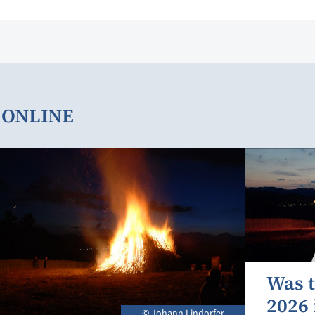
H ONLINE
Was t
2026
© Johann Lindorfer