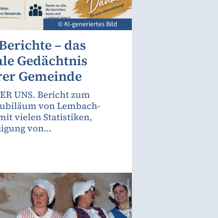
© KI-generiertes Bild
Berichte – das
ale Gedächtnis
rer Gemeinde
ER UNS. Bericht zum
Jubiläum von Lembach-
mit vielen Statistiken,
gung von...