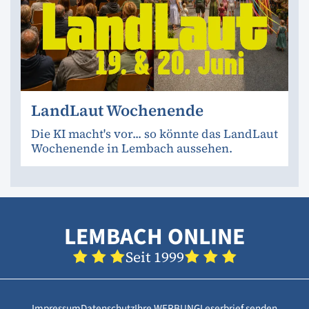
LandLaut Wochenende
Die KI macht's vor... so könnte das LandLaut
Wochenende in Lembach aussehen.
LEMBACH ONLINE
Seit 1999
Impressum
Datenschutz
Ihre WERBUNG
Leserbrief senden