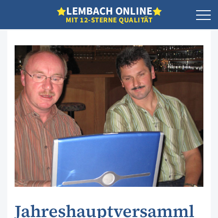
L
EMBACH
O
NLINE
MIT 12-STERNE QUALITÄT
Jahreshauptversamml