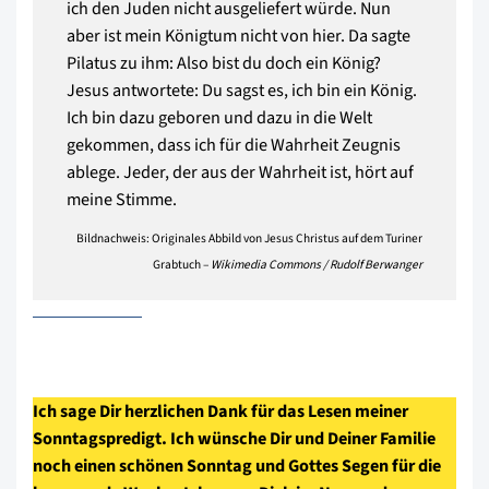
ich den Juden nicht ausgeliefert würde. Nun
aber ist mein Königtum nicht von hier. Da sagte
Pilatus zu ihm: Also bist du doch ein König?
Jesus antwortete: Du sagst es, ich bin ein König.
Ich bin dazu geboren und dazu in die Welt
gekommen, dass ich für die Wahrheit Zeugnis
ablege. Jeder, der aus der Wahrheit ist, hört auf
meine Stimme.
Bildnachweis: Originales Abbild von Jesus Christus auf dem Turiner
Grabtuch –
Wikimedia Commons / Rudolf Berwanger
Ich sage Dir herzlichen Dank für das Lesen meiner
Sonntagspredigt. Ich wünsche Dir und Deiner Familie
noch einen schönen Sonntag und Gottes Segen für die