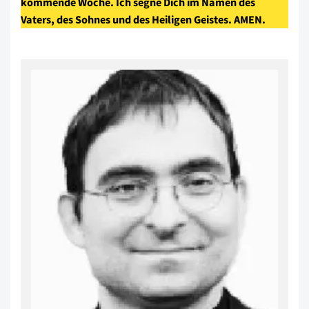
kommende Woche. Ich segne Dich im Namen des
Vaters, des Sohnes und des Heiligen Geistes. AMEN.