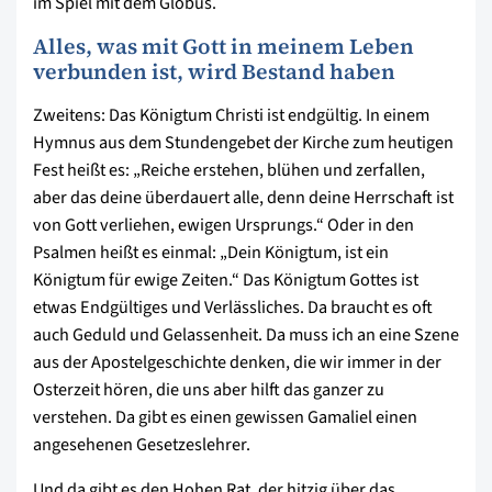
im Spiel mit dem Globus.
Alles, was mit Gott in meinem Leben
verbunden ist, wird Bestand haben
Zweitens: Das Königtum Christi ist endgültig. In einem
Hymnus aus dem Stundengebet der Kirche zum heutigen
Fest heißt es: „Reiche erstehen, blühen und zerfallen,
aber das deine überdauert alle, denn deine Herrschaft ist
von Gott verliehen, ewigen Ursprungs.“ Oder in den
Psalmen heißt es einmal: „Dein Königtum, ist ein
Königtum für ewige Zeiten.“ Das Königtum Gottes ist
etwas Endgültiges und Verlässliches. Da braucht es oft
auch Geduld und Gelassenheit. Da muss ich an eine Szene
aus der Apostelgeschichte denken, die wir immer in der
Osterzeit hören, die uns aber hilft das ganzer zu
verstehen. Da gibt es einen gewissen Gamaliel einen
angesehenen Gesetzeslehrer.
Und da gibt es den Hohen Rat, der hitzig über das